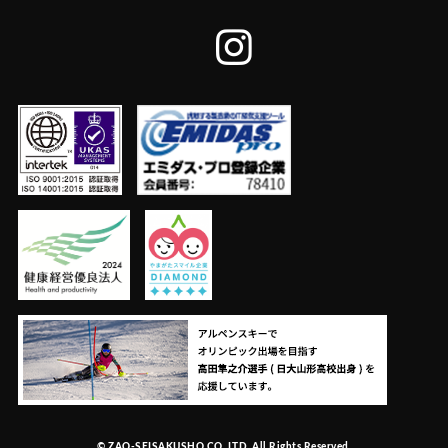
© ZAO-SEISAKUSHO CO.,LTD. All Rights Reserved.