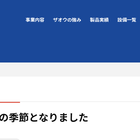
事業内容
ザオウの強み
製品実績
設備一覧
金型設計・金型製作
一貫生産
プレス加工
高品質
の季節となりました