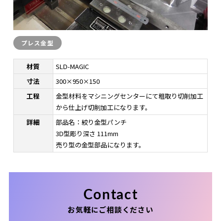
プレス金型
材質
SLD-MAGIC
寸法
300×950×150
工程
金型材料をマシニングセンターにて粗取り切削加工
から仕上げ切削加工になります。
詳細
部品名：絞り金型パンチ
3D型彫り深さ 111mm
売り型の金型部品になります。
Contact
お気軽にご相談ください